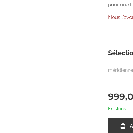
pour une li
Nous l'av
Sélectio
méridienne
999,
En stock
A