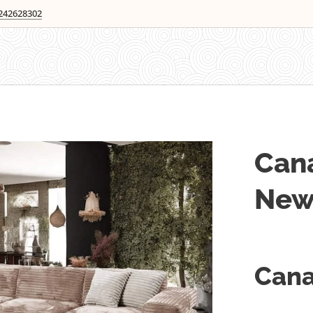
242628302
Can
Ne
Cana