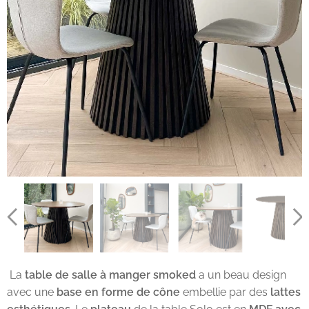
La
table de salle à manger smoked
a un beau design
avec une
base en forme de cône
embellie par des
lattes