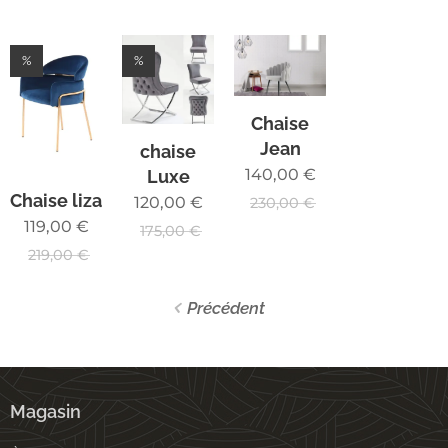
%
%
Chaise
Jean
chaise
140,00
€
Luxe
Chaise liza
120,00
€
230,00
€
119,00
€
175,00
€
219,00
€
Précédent
Magasin